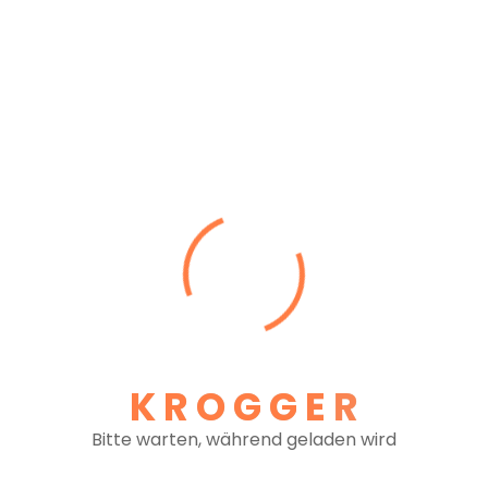
Michaela Kovacikova
Ansprechpartnerin Backoffice und Administration
Telefon: +43 (0)1 726 48 10-19
E-Mail: michaela.kovacikova@krogger-
transporte.at
Martin Meravy
Ansprechpartner Dispo
Telefon: +43 (0)1 726 48 10-10
E-Mail: martin.meravy@krogger-transporte.at
Susanne Grundböck
Ansprechpartner Kundenkommunikation -
K
R
O
G
G
E
R
Schnittstelle mit LKW Dispo - Auftragsanfragen
Telefon: +43 (0)1 726 48 10-21
Bitte warten, während geladen wird
E-Mail: susanne.grundböck@krogger-transporte.at