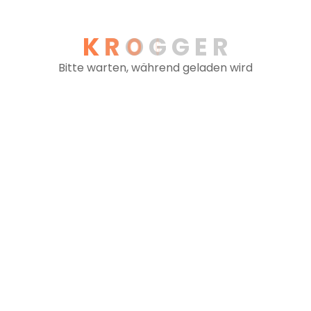
Fragen Sie an - wir
K
R
O
G
G
E
R
Bitte warten, während geladen wird
 Anspruch:
ngen!
ion.