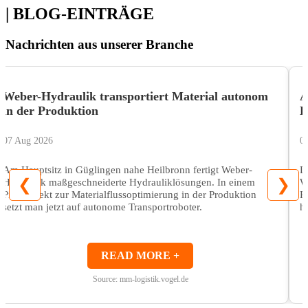
| BLOG-EINTRÄGE
Nachrichten aus unserer Branche
Weber-Hydraulik transportiert Material autonom
A
in der Produktion
E
07 Aug 2026
0
Am Hauptsitz in Güglingen nahe Heilbronn fertigt Weber-
D
❮
❯
Hydraulik maßgeschneiderte Hydrauliklösungen. In einem
W
Pilotprojekt zur Materialflussoptimierung in der Produktion
P
setzt man jetzt auf autonome Transportroboter.
h
READ MORE +
Source: mm-logistik.vogel.de