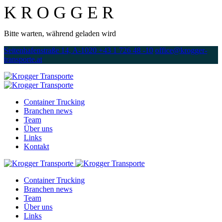
K
R
O
G
G
E
R
Bitte warten, während geladen wird
Seitenhafenstraße 14, A-1020
+43 1 726 48 -10
office@krogger-
transporte.at
Container Trucking
Branchen news
Team
Über uns
Links
Kontakt
Container Trucking
Branchen news
Team
Über uns
Links