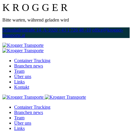
K
R
O
G
G
E
R
Bitte warten, während geladen wird
Seitenhafenstraße 14, A-1020
+43 1 726 48 -10
office@krogger-
transporte.at
Container Trucking
Branchen news
Team
Über uns
Links
Kontakt
Container Trucking
Branchen news
Team
Über uns
Links