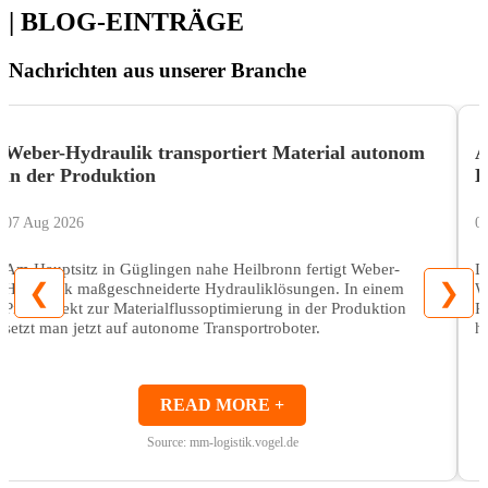
| BLOG-EINTRÄGE
Nachrichten aus unserer Branche
Weber-Hydraulik transportiert Material autonom
A
in der Produktion
E
07 Aug 2026
0
Am Hauptsitz in Güglingen nahe Heilbronn fertigt Weber-
D
❮
❯
Hydraulik maßgeschneiderte Hydrauliklösungen. In einem
W
Pilotprojekt zur Materialflussoptimierung in der Produktion
P
setzt man jetzt auf autonome Transportroboter.
h
READ MORE +
Source: mm-logistik.vogel.de