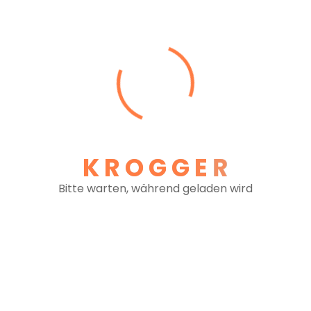
René Hubert Krogger
Geschäftsführer , Preisanfragen, Abklärung
technischer und rechtlicher Fragen, Dispo Linz &
International
Telefon: +43 (0)1 726 48 10-11
E-Mail: rene.krogger@krogger-transporte.at
Michaela Kovacikova
K
R
O
G
G
E
R
Ansprechpartnerin Backoffice und Administration
Telefon: +43 (0)1 726 48 10-19
Bitte warten, während geladen wird
E-Mail: michaela.kovacikova@krogger-
transporte.at
Martin Meravy
Ansprechpartner Dispo
Telefon: +43 (0)1 726 48 10-10