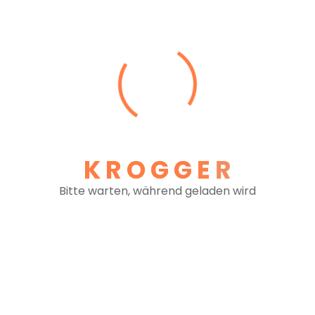
René Hubert Krogger
Geschäftsführer , Preisanfragen, Abklärung
technischer und rechtlicher Fragen, Dispo Linz &
International
Telefon: +43 (0)1 726 48 10-11
E-Mail: rene.krogger@krogger-transporte.at
Michaela Kovacikova
K
R
O
G
G
E
R
Ansprechpartnerin Backoffice und Administration
Telefon: +43 (0)1 726 48 10-19
Bitte warten, während geladen wird
E-Mail: michaela.kovacikova@krogger-
transporte.at
Martin Meravy
Ansprechpartner Dispo
Telefon: +43 (0)1 726 48 10-10