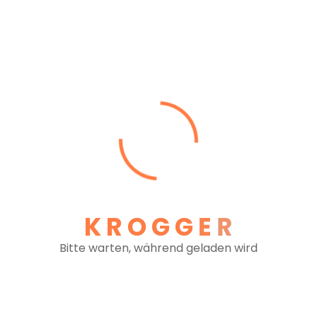
René Hubert Krogger
Geschäftsführer , Preisanfragen, Abklärung
technischer und rechtlicher Fragen, Dispo Linz &
International
Telefon: +43 (0)1 726 48 10-11
E-Mail: rene.krogger@krogger-transporte.at
Michaela Kovacikova
Ansprechpartnerin Backoffice und Administration
Telefon: +43 (0)1 726 48 10-19
K
R
O
G
G
E
R
E-Mail: michaela.kovacikova@krogger-
transporte.at
Bitte warten, während geladen wird
Martin Meravy
Ansprechpartner Dispo
Telefon: +43 (0)1 726 48 10-10