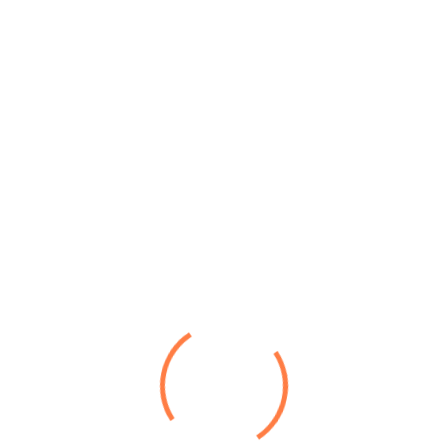
Umfassend
Erfahrung
Fragen Sie an - wir
pünktliche
eaufträgen - und das in der