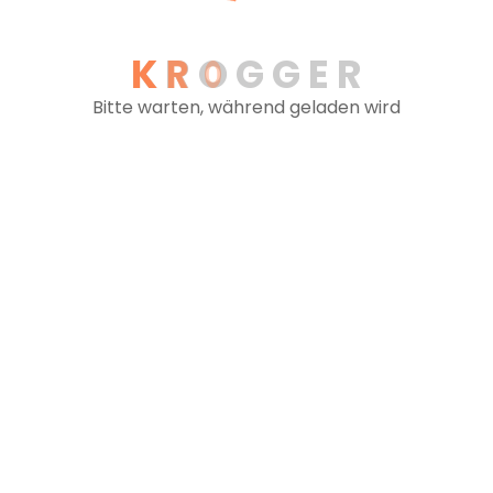
Fragen Sie an - wir
K
R
O
G
G
E
R
Bitte warten, während geladen wird
 Anspruch:
ngen!
ion.