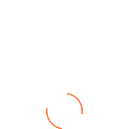
Termingerech
Umfassend
Erfahrung