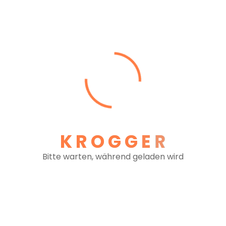
René Hubert Krogger
Geschäftsführer , Preisanfragen, Abklärung
technischer und rechtlicher Fragen, Dispo Linz &
International
Telefon: +43 (0)1 726 48 10-11
E-Mail: rene.krogger@krogger-transporte.at
Michaela Kovacikova
Ansprechpartnerin Backoffice und Administration
Telefon: +43 (0)1 726 48 10-19
K
R
O
G
G
E
R
E-Mail: michaela.kovacikova@krogger-
Bitte warten, während geladen wird
transporte.at
Martin Meravy
Ansprechpartner Dispo
Telefon: +43 (0)1 726 48 10-10
E-Mail: martin.meravy@krogger-transporte.at