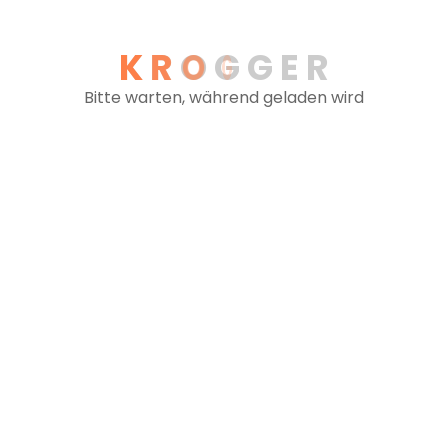
Fragen Sie an - wir
K
R
O
G
G
E
R
Bitte warten, während geladen wird
 Anspruch:
ngen!
ion.