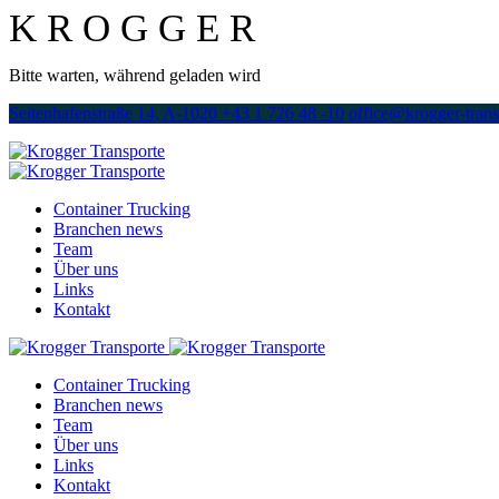
K
R
O
G
G
E
R
Bitte warten, während geladen wird
Seitenhafenstraße 14, A-1020
+43 1 726 48 -10
office@krogger-trans
Container Trucking
Branchen news
Team
Über uns
Links
Kontakt
Container Trucking
Branchen news
Team
Über uns
Links
Kontakt