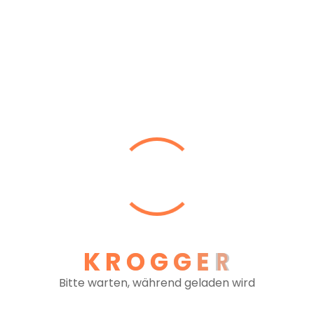
Michaela Kovacikova
Ansprechpartnerin Backoffice und Administration
Telefon: +43 (0)1 726 48 10-19
E-Mail: michaela.kovacikova@krogger-
transporte.at
Martin Meravy
Ansprechpartner Dispo
Telefon: +43 (0)1 726 48 10-10
E-Mail: martin.meravy@krogger-transporte.at
Susanne Grundböck
Ansprechpartner Kundenkommunikation -
K
R
O
G
G
E
R
Schnittstelle mit LKW Dispo - Auftragsanfragen
Telefon: +43 (0)1 726 48 10-21
Bitte warten, während geladen wird
E-Mail: susanne.grundböck@krogger-transporte.at