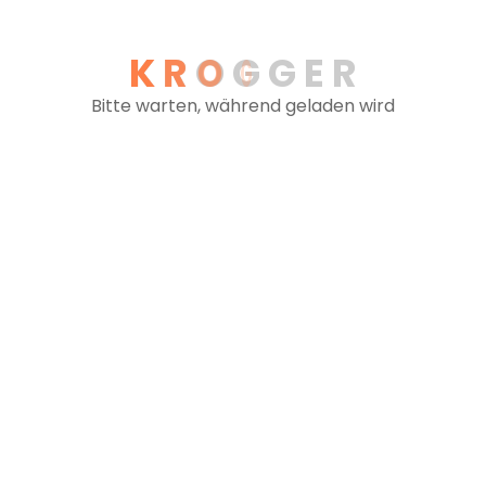
Fragen Sie an - wir
K
R
O
G
G
E
R
Bitte warten, während geladen wird
 Anspruch:
ngen!
ion.