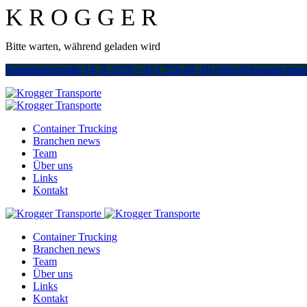
K
R
O
G
G
E
R
Bitte warten, während geladen wird
Seitenhafenstraße 14, A-1020
+43 1 726 48 -10
office@krogger-trans
Container Trucking
Branchen news
Team
Über uns
Links
Kontakt
Container Trucking
Branchen news
Team
Über uns
Links
Kontakt