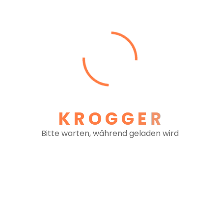
René Hubert Krogger
Geschäftsführer , Preisanfragen, Abklärung
technischer und rechtlicher Fragen, Dispo Linz &
International
Telefon: +43 (0)1 726 48 10-11
E-Mail: rene.krogger@krogger-transporte.at
Michaela Kovacikova
K
R
O
G
G
E
R
Ansprechpartnerin Backoffice und Administration
Telefon: +43 (0)1 726 48 10-19
Bitte warten, während geladen wird
E-Mail: michaela.kovacikova@krogger-
transporte.at
Martin Meravy
Ansprechpartner Dispo
Telefon: +43 (0)1 726 48 10-10