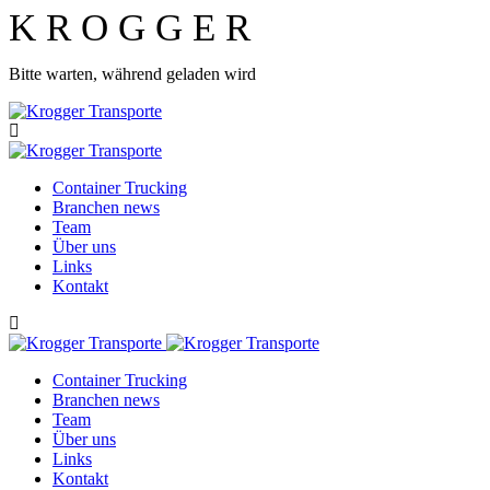
K
R
O
G
G
E
R
Bitte warten, während geladen wird
Container Trucking
Branchen news
Team
Über uns
Links
Kontakt
Container Trucking
Branchen news
Team
Über uns
Links
Kontakt